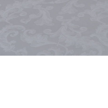
система онлайн-бронирования
АСТОР Отель 4*/ ASTOR Hotel 4*
Арт ОТЕЛЬ 4*/ Art 