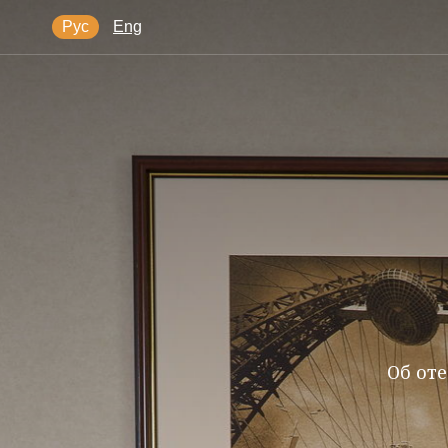
Рус
Eng
Об от