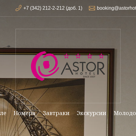
+7 (342) 212-2-212 (доб. 1)
booking@astorhot
еле
Номера
Завтраки
Экскурсии
Молодо